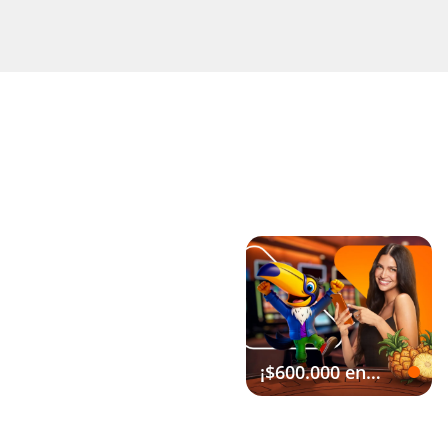
¡$600.000 en
Bono + 200 Giros
Gratis!