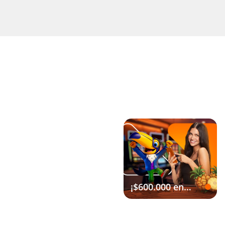
¡$600.000 en
Bono + 200 Giros
Gratis!